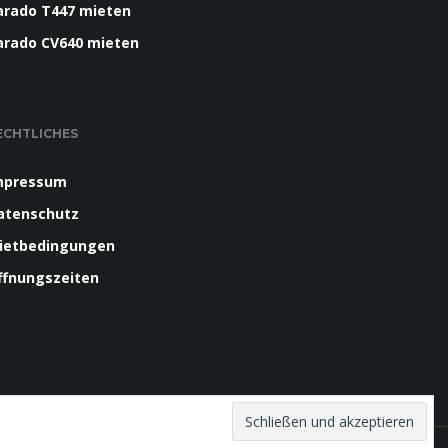
arado T447 mieten
arado CV640 mieten
ECHTLICHES
mpressum
atenschutz
ietbedingungen
ffnungszeiten