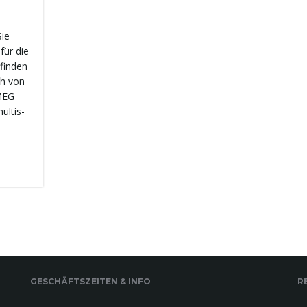
Sie
für die
finden
ch von
 MEG
ultis-
GESCHÄFTSZEITEN & INFO
R