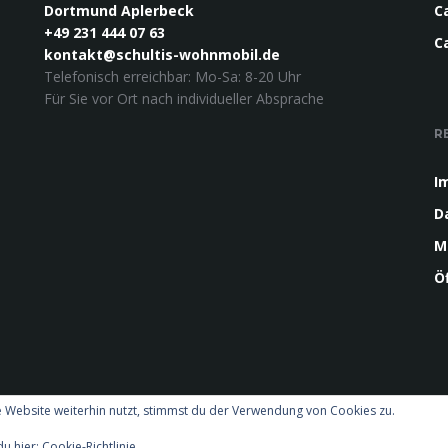
Dortmund Aplerbeck
C
+49 231 444 07 63
C
kontakt@schultis-wohnmobil.de
Telefonisch erreichbar: Mo-Sa: 8-20 Uhr
Für Sie vor Ort nach individueller Absprache
R
I
D
M
Ö
 Website weiterhin nutzt, stimmst du der Verwendung von Cookies zu.
du hier:
Cookie-Richtlinie