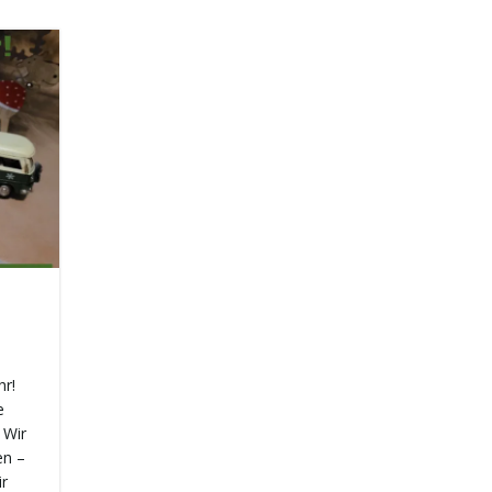
r!
e
 Wir
en –
ir