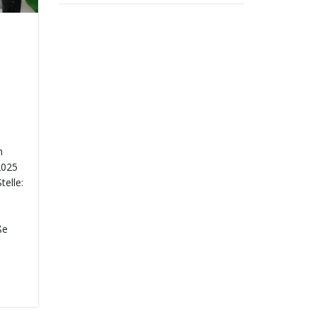
n
2025
telle:
ße