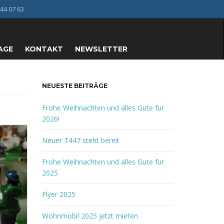
44 07 63
AGE
KONTAKT
NEWSLETTER
NEUESTE BEITRÄGE
Frohe Weihnachten und alles Gute für
2026!
Neuer T447 steht bereit
Frohe Weihnachten und alles Gute für
2025
Flyer 2025
Wohnmobil 2025 jetzt mieten