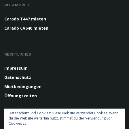
REISEMOBILE
Carado T447 mieten
Carado CV640 mieten
RECHTLICHES
Impressum
Datenschutz
Mietbedingungen
Öffnungszeiten
BESUCH UNS AUF FACEBOOK
Datenschutz und Cookies: Diese Website verwendet Cookies. Wenn
du die Website weiterhin nutzt, stimmst du der Verwendung von
Cookies zu.