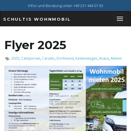
Infos und Beratung unter +49 231 444 07 63
SCHULTIS WOHNMOBIL
S
Flyer 2025
c
2025
,
Campervan
,
Carado
,
Dortmund
,
Kastenwagen
,
Knaus
,
Mieten
h
a
l