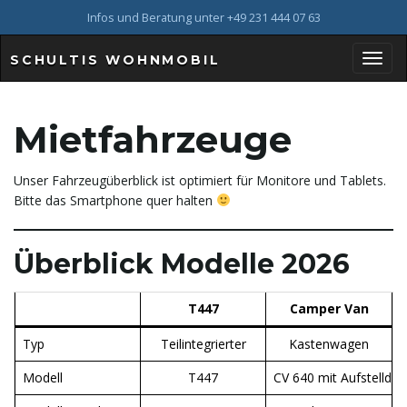
Infos und Beratung unter +49 231 444 07 63
SCHULTIS WOHNMOBIL
S
Mietfahrzeuge
c
Unser Fahrzeugüberblick ist optimiert für Monitore und Tablets.
Bitte das Smartphone quer halten
h
Überblick Modelle 2026
T447
Camper Van
a
Typ
Teilintegrierter
Kastenwagen
Modell
T447
CV 640 mit Aufstelldac
l