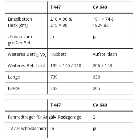
T447
CV 640
i
Einzelbetten
210 × 80 &
191 × 74 &
Heck [cm]
215 × 80
182× 85
Umbau zum
ja
ja
g
großen Bett
Weiteres Bett [Typ]
Hubbett
Aufstelldach
Weiteres Bett [cm]
195 × 140 / 110
206 x 143
a
Länge
739
636
Breite
232
205
t
T447
CV 640
Fahrradträger für Anzahl Räder
3 – Heckgarage
2
i
TV / Flachbildschirm
ja
ja