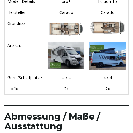
Modell Details
pro+
Edition 15
Hersteller
Carado
Carado
t
Grundriss
Ansicht
e
N
Gurt-/Schlafplätze
4 / 4
4 / 4
Isofix
2x
2x
a
Abmessung / Maße /
v
Ausstattung