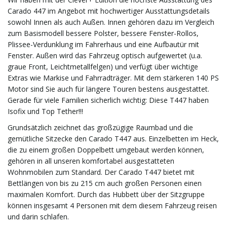
Carado 447 im Angebot mit hochwertiger Ausstattungsdetails
sowohl Innen als auch Außen. Innen gehören dazu im Vergleich
zum Basismodell bessere Polster, bessere Fenster-Rollos,
t
Plissee-Verdunklung im Fahrerhaus und eine Aufbautür mit
Fenster. Außen wird das Fahrzeug optisch aufgewertet (u.a.
graue Front, Leichtmetallfelgen) und verfügt über wichtige
Extras wie Markise und Fahrradträger. Mit dem stärkeren 140 PS
e
Motor sind Sie auch für längere Touren bestens ausgestattet.
Gerade für viele Familien sicherlich wichtig: Diese T447 haben
Isofix und Top Tether!!!
N
Grundsätzlich zeichnet das großzügige Raumbad und die
gemütliche Sitzecke den Carado T447 aus. Einzelbetten im Heck,
die zu einem großen Doppelbett umgebaut werden können,
gehören in all unseren komfortabel ausgestatteten
a
Wohnmobilen zum Standard. Der Carado T447 bietet mit
Bettlängen von bis zu 215 cm auch großen Personen einen
maximalen Komfort. Durch das Hubbett über der Sitzgruppe
können insgesamt 4 Personen mit dem diesem Fahrzeug reisen
v
und darin schlafen.