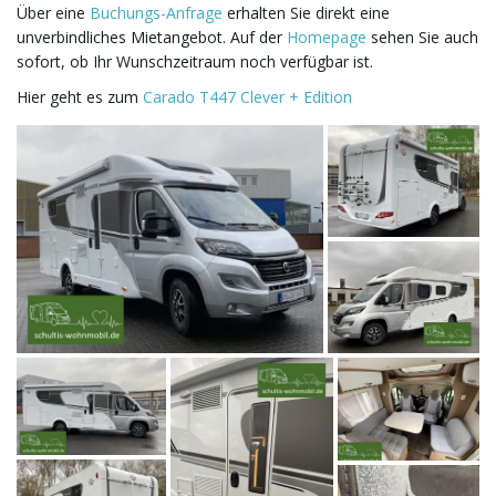
Über eine
Buchungs-Anfrage
erhalten Sie direkt eine
unverbindliches Mietangebot. Auf der
Homepage
sehen Sie auch
i
sofort, ob Ihr Wunschzeitraum noch verfügbar ist.
Hier geht es zum
Carado T447 Clever + Edition
g
a
t
i