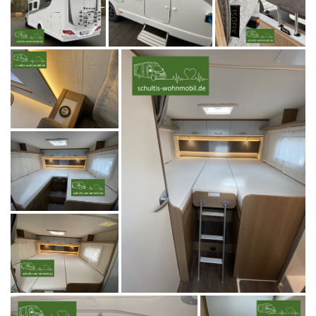
o
n
u
m