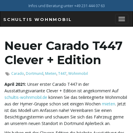
Infos und Beratung unter +49 231 444 07 63
SCHULTIS WOHNMOBIL
S
Neuer Carado T447
c
Clever + Edition
Carado
,
Dortmund
,
Mieten
,
T447
,
Wohnmobil
h
April 2021:
Unser erster Carado T447 in der
Ausstattungsvariante Clever + Edition ist angekommen! Auf
schultis-wohnmobil.de
können Sie das teilintegrierte Wohnmobil
aus der Hymer-Gruppe schon seit einigen Wochen
mieten
. Jetzt
a
ist das Modell um Anfassen nahe! Vereinbaren Sie einen
Besichtigungstermin und schauen Sie sich das Fahrzeug gerne
an unserem neuen Standort in Dortmund Aplerbeck an.
l
Wir haben mit der Clever+ Edition die höchste Ausstattung des